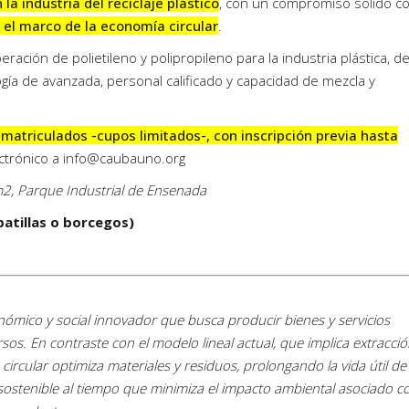
la industria del reciclaje plástico
, con un compromiso sólido co
 el marco de la economía circular
.
ación de polietileno y polipropileno para la industria plástica, d
ogía de avanzada, personal calificado y capacidad de mezcla y
.
 matriculados -cupos limitados-, con inscripción previa hasta
ctrónico a
info@caubauno.org
, Parque Industrial de Ensenada
patillas o borcegos)
ómico y social innovador que busca producir bienes y servicios
os. En contraste con el modelo lineal actual, que implica extracció
ircular optimiza materiales y residuos, prolongando la vida útil de 
sostenible al tiempo que minimiza el impacto ambiental asociado co