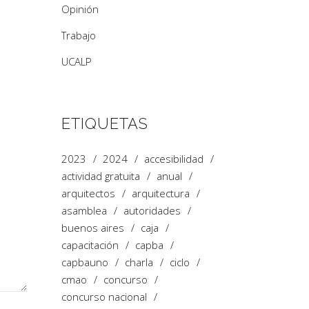
Opinión
Trabajo
UCALP
ETIQUETAS
2023
2024
accesibilidad
actividad gratuita
anual
arquitectos
arquitectura
asamblea
autoridades
buenos aires
caja
capacitación
capba
capbauno
charla
ciclo
cmao
concurso
concurso nacional