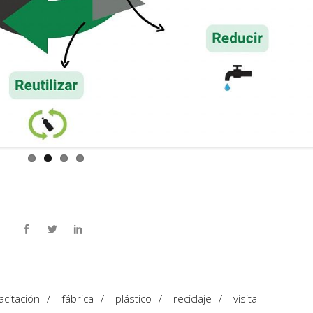
acitación
/
fábrica
/
plástico
/
reciclaje
/
visita