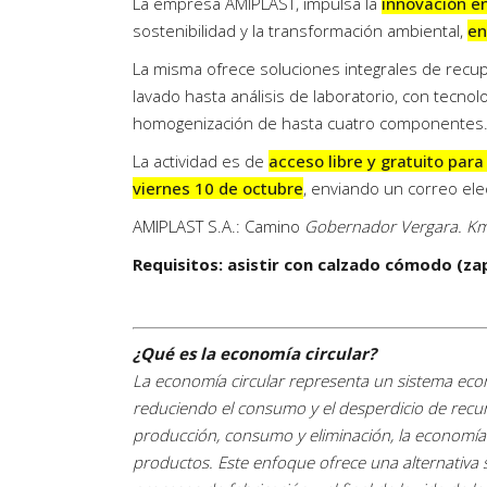
La empresa AMIPLAST, impulsa la
innovación en 
sostenibilidad y la transformación ambiental,
en
La misma ofrece soluciones integrales de recuper
lavado hasta análisis de laboratorio, con tecnol
homogenización de hasta cuatro componentes
La actividad es de
acceso libre y gratuito para
viernes 10 de octubre
, enviando un correo ele
AMIPLAST S.A.: Camino
Gobernador Vergara. Km2
Requisitos: asistir con calzado cómodo (za
¿Qué es la economía circular?
La economía circular representa un sistema econ
reduciendo el consumo y el desperdicio de recurs
producción, consumo y eliminación, la economía c
productos. Este enfoque ofrece una alternativa 