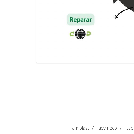
amiplast
/
apymeco
/
cap