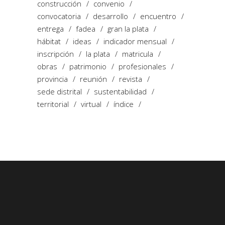
construcción
convenio
convocatoria
desarrollo
encuentro
entrega
fadea
gran la plata
hábitat
ideas
indicador mensual
inscripción
la plata
matricula
obras
patrimonio
profesionales
provincia
reunión
revista
sede distrital
sustentabilidad
territorial
virtual
índice