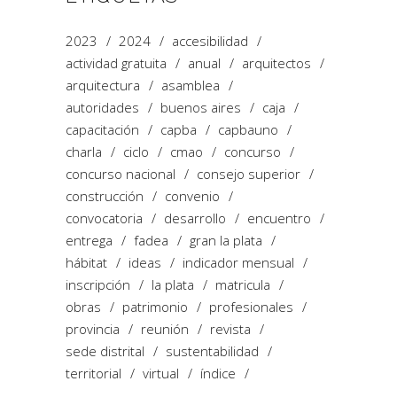
2023
2024
accesibilidad
actividad gratuita
anual
arquitectos
arquitectura
asamblea
autoridades
buenos aires
caja
capacitación
capba
capbauno
charla
ciclo
cmao
concurso
concurso nacional
consejo superior
construcción
convenio
convocatoria
desarrollo
encuentro
entrega
fadea
gran la plata
hábitat
ideas
indicador mensual
inscripción
la plata
matricula
obras
patrimonio
profesionales
provincia
reunión
revista
sede distrital
sustentabilidad
territorial
virtual
índice