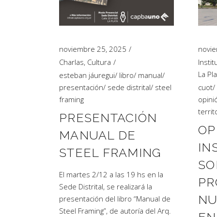
Artículos de Opinión
Actividades
noviembre 25, 2025
novie
Charlas
,
Cultura
Instit
La Pla
esteban jáuregui
/
libro
/
manual
/
presentación
/
sede distrital
/
steel
cuot
/
framing
opini
territ
PRESENTACIÓN
OP
MANUAL DE
IN
STEEL FRAMING
SO
El martes 2/12 a las 19 hs en la
PR
Sede Distrital, se realizará la
NU
presentación del libro “Manual de
Steel Framing”, de autoría del Arq.