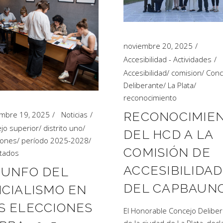
noviembre 20, 2025
Accesibilidad - Actividades
Accesibilidad
/
comision
/
Conc
Deliberante
/
La Plata
/
reconocimiento
RECONOCIMIE
mbre 19, 2025
Noticias
jo superior
/
distrito uno
/
DEL HCD A LA
iones
/
período 2025-2028
/
COMISIÓN DE
tados
ACCESIBILIDAD
IUNFO DEL
DEL CAPBAUN
ICIALISMO EN
S ELECCIONES
El Honorable Concejo Delibe