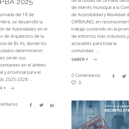
PBA 2025
de la ciudad de La Plata, decl
de interés municipal a la Com
 jornada del 18 de
de Accesibilidad y Movilidad d
mbre, se desarrolló la
CAPBAUNO, en reconocimient
ión de Autoridades en el
trabajo sostenido en la pro
io de Arquitectos de la
de entornos más inclusivos y
ncia de Bs As, donde los
accesibles para toda la
culados determinaron
comunidad.
es serán sus
SABER +
sentantes en el ámbito
tal y provincial para el
0 Comentarios
odo 2025-2028.
0
R +
entarios