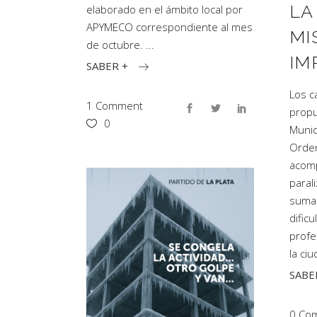
LA
elaborado en el ámbito local por
APYMECO correspondiente al mes
MI
de octubre.
IM
SABER +
Los c
1 Comment
propu
0
Munic
Orde
acom
paral
suman
dific
profe
la ci
SABE
0 Com