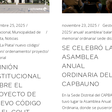
mbre 25, 2025
noviembre 23, 2025
Gest
ucional
,
Municipalidad de
2025
/
anual
/
asamblea
/
bala
ta
,
Noticias
memoria
/
ordinaria
/
sede dist
La Plata
/
nuevo código
/
SE CELEBRÓ L
ón
/
ordenamiento
/
proyecto
/
ASAMBLEA
orial
ANUAL
INIÓN
ORDINARIA DE
STITUCIONAL
CAPBAUNO
BRE EL
OYECTO DE
En la Sede Distrital del CAP
tuvo lugar la Asamblea Anual
EVO CÓDIGO
Ordinaria, donde se pusiero