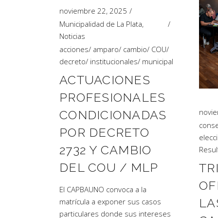
noviembre 22, 2025
Municipalidad de La Plata
,
Noticias
acciones
/
amparo
/
cambio
/
COU
/
decreto
/
institucionales
/
municipal
ACTUACIONES
PROFESIONALES
novie
CONDICIONADAS
conse
POR DECRETO
elecc
2732 Y CAMBIO
Resul
DEL COU / MLP
TR
OF
El CAPBAUNO convoca a la
LA
matrícula a exponer sus casos
particulares donde sus intereses