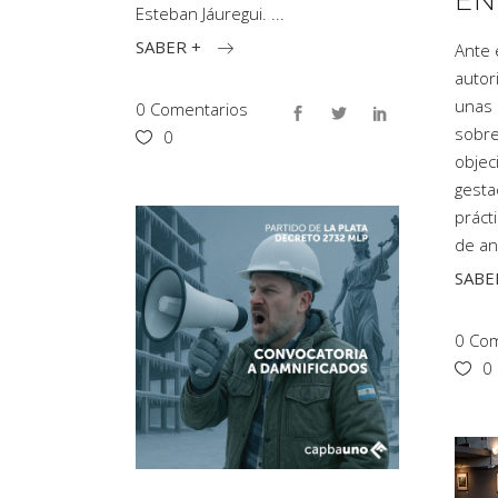
EN
Esteban Jáuregui.
SABER +
Ante 
autor
unas 
0 Comentarios
sobre
0
objec
gesta
práct
de an
SABE
0 Com
0