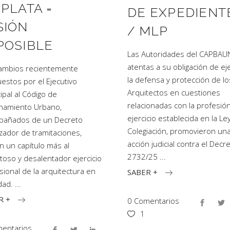
 PLATA =
DE EXPEDIENT
SIÓN
/ MLP
POSIBLE
Las Autoridades del CAPBAU
atentas a su obligación de ej
ambios recientemente
la defensa y protección de lo
estos por el Ejecutivo
Arquitectos en cuestiones
ipal al Código de
relacionadas con la profesión
namiento Urbano,
ejercicio establecida en la Le
pañados de un Decreto
Colegiación, promovieron un
izador de tramitaciones,
acción judicial contra el Decr
 un capítulo más al
2732/25
ultoso y desalentador ejercicio
sional de la arquitectura en
SABER +
udad.
R +
0 Comentarios
1
entarios