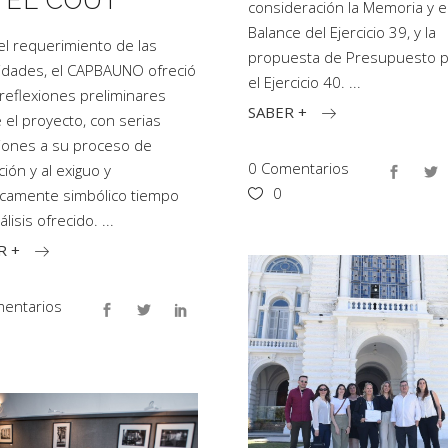
 EL COUT
consideración la Memoria y e
Balance del Ejercicio 39, y la
el requerimiento de las
propuesta de Presupuesto p
idades, el CAPBAUNO ofreció
el Ejercicio 40.
reflexiones preliminares
SABER +
 el proyecto, con serias
iones a su proceso de
0 Comentarios
ción y al exiguo y
0
icamente simbólico tiempo
álisis ofrecido.
R +
entarios