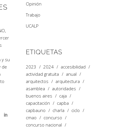
Opinión
ES
Trabajo
UCALP
NO,
ercer
s
ETIQUETAS
 y su
2023
2024
accesibilidad
y de
actividad gratuita
anual
a
arquitectos
arquitectura
eto
asamblea
autoridades
buenos aires
caja
capacitación
capba
capbauno
charla
ciclo
cmao
concurso
concurso nacional