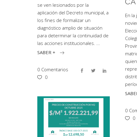
CA
se ven lesionados por la
aplicación del Decreto municipal, a
En la
los fines de formalizar un
novie
diagnóstico amplio de situación
Elecc
para determinar la continuidad de
Coleg
las acciones institucionales.
Provi
SABER +
matri
quien
repre
0 Comentarios
distri
0
perí
SABE
0 Com
0