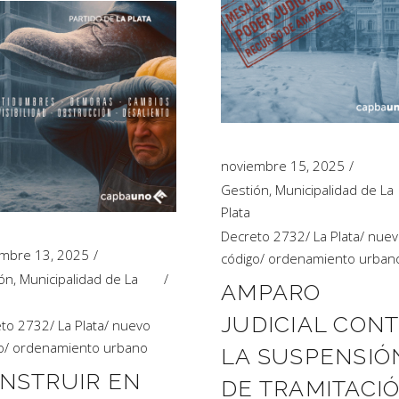
noviembre 15, 2025
Gestión
,
Municipalidad de La
Plata
Decreto 2732
/
La Plata
/
nuev
mbre 13, 2025
código
/
ordenamiento urban
ón
,
Municipalidad de La
AMPARO
JUDICIAL CON
eto 2732
/
La Plata
/
nuevo
o
/
ordenamiento urbano
LA SUSPENSIÓ
NSTRUIR EN
DE TRAMITACI