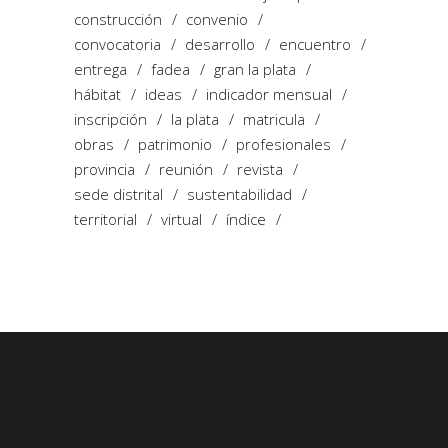
construcción
convenio
convocatoria
desarrollo
encuentro
entrega
fadea
gran la plata
hábitat
ideas
indicador mensual
inscripción
la plata
matricula
obras
patrimonio
profesionales
provincia
reunión
revista
sede distrital
sustentabilidad
territorial
virtual
índice