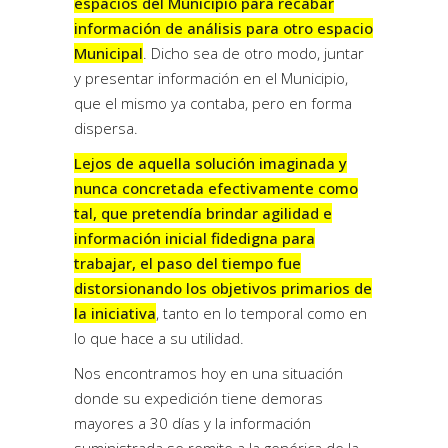
espacios del Municipio para recabar
información de análisis para otro espacio
Municipal
. Dicho sea de otro modo, juntar
y presentar información en el Municipio,
que el mismo ya contaba, pero en forma
dispersa.
Lejos de aquella solución imaginada y
nunca concretada efectivamente como
tal, que pretendía brindar agilidad e
información inicial fidedigna para
trabajar, el paso del tiempo fue
distorsionando los objetivos primarios de
la iniciativa
, tanto en lo temporal como en
lo que hace a su utilidad.
Nos encontramos hoy en una situación
donde su expedición tiene demoras
mayores a 30 días y la información
suministrada se remite a la genérica de la