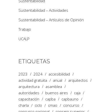
Sustentabilidad
Sustentabilidad – Actividades
Sustentabilidad – Artículos de Opinión
Trabajo
UCALP
ETIQUETAS
2023
2024
accesibilidad
actividad gratuita
anual
arquitectos
arquitectura
asamblea
autoridades
buenos aires
caja
capacitación
capba
capbauno
charla
ciclo
cmao
concurso
concurso nacional
consejo superior