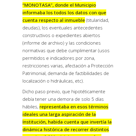
“MONOTASA”, donde el Municipio
informaba los todos los datos con que
cuenta respecto al inmueble
(titularidad,
deudas), los eventuales antecedentes
constructivos o expedientes abiertos
(informe de archivo) y las condiciones
normativas que debe cumplimentar (usos
permitidos e indicadores por zona,
restricciones varias, afectación a Protección
Patrimonial, demanda de factibilidades de
localización o hidráulicas, etc).
Dicho paso previo, que hipotéticamente
debía tener una demora de solo 5 días
hábiles,
representaba en esos términos
ideales una larga aspiración de la
Institución, habida cuenta que invertía la
dinámica histórica de recorrer distintos