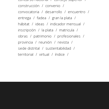
construcción
convenio
convocatoria
desarrollo
encuentro
entrega
fadea
gran la plata
hábitat
ideas
indicador mensual
inscripción
la plata
matricula
obras
patrimonio
profesionales
provincia
reunión
revista
sede distrital
sustentabilidad
territorial
virtual
índice