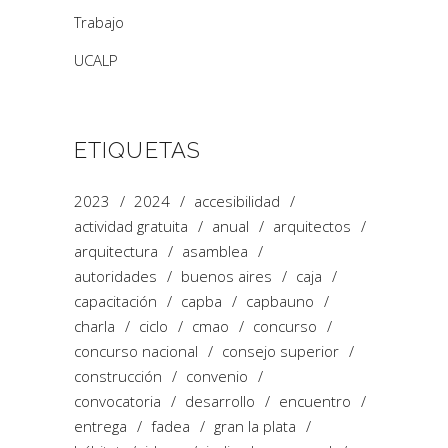
Trabajo
UCALP
ETIQUETAS
2023
2024
accesibilidad
actividad gratuita
anual
arquitectos
arquitectura
asamblea
autoridades
buenos aires
caja
capacitación
capba
capbauno
charla
ciclo
cmao
concurso
concurso nacional
consejo superior
construcción
convenio
convocatoria
desarrollo
encuentro
entrega
fadea
gran la plata