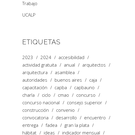
Trabajo
UCALP
ETIQUETAS
2023
2024
accesibilidad
actividad gratuita
anual
arquitectos
arquitectura
asamblea
autoridades
buenos aires
caja
capacitación
capba
capbauno
charla
ciclo
cmao
concurso
concurso nacional
consejo superior
construcción
convenio
convocatoria
desarrollo
encuentro
entrega
fadea
gran la plata
hábitat
ideas
indicador mensual