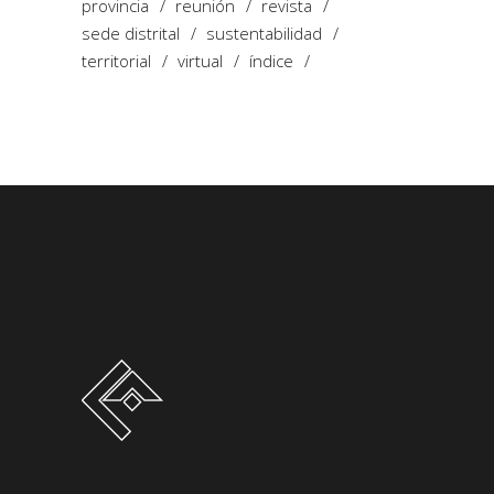
provincia
reunión
revista
sede distrital
sustentabilidad
territorial
virtual
índice