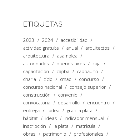
ETIQUETAS
2023
2024
accesibilidad
actividad gratuita
anual
arquitectos
arquitectura
asamblea
autoridades
buenos aires
caja
capacitación
capba
capbauno
charla
ciclo
cmao
concurso
concurso nacional
consejo superior
construcción
convenio
convocatoria
desarrollo
encuentro
entrega
fadea
gran la plata
hábitat
ideas
indicador mensual
inscripción
la plata
matricula
obras
patrimonio
profesionales