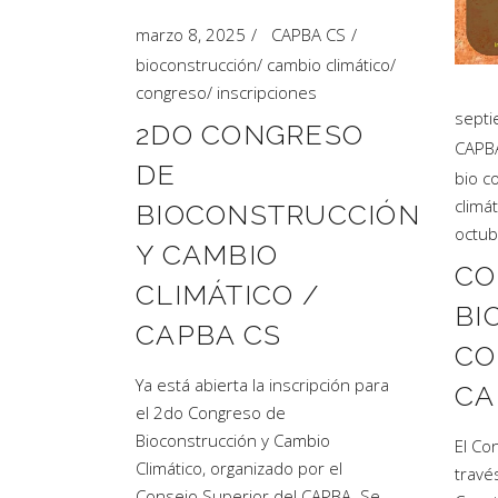
marzo 8, 2025
CAPBA CS
bioconstrucción
/
cambio climático
/
congreso
/
inscripciones
septi
2DO CONGRESO
CAPB
DE
bio c
climát
BIOCONSTRUCCIÓN
octu
Y CAMBIO
CO
CLIMÁTICO /
BI
CAPBA CS
CO
Ya está abierta la inscripción para
CA
el 2do Congreso de
Bioconstrucción y Cambio
El Co
Climático, organizado por el
travé
Consejo Superior del CAPBA. Se