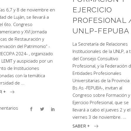
EJERCICIO
ías 6,7 y 8 de noviembre en
dad de Luján, se llevará a
PROFESIONAL 
el 6to. Congreso
UNLP-FEPUBA
americano y XVI Jornada
icas de Restauración y
La Secretaría de Relaciones
rvación del Patrimonio” -
Institucionales de la UNLP, a 
ECOPA 2024- , organizado
del Consejo Consultivo
l LEMIT y auspiciado por un
Profesional, y la Federación 
nto de Instituciones
Entidades Profesionales
ionadas con la temática
Universitarias de la Provincia
ersidad de
Bs As -FEPUBA-, invitan al
R +
Congreso sobre Formación y
Ejercicio Profesional, que se
entarios
llevará a cabo el jueves 2 y el
viernes 3 de noviembre.
SABER +