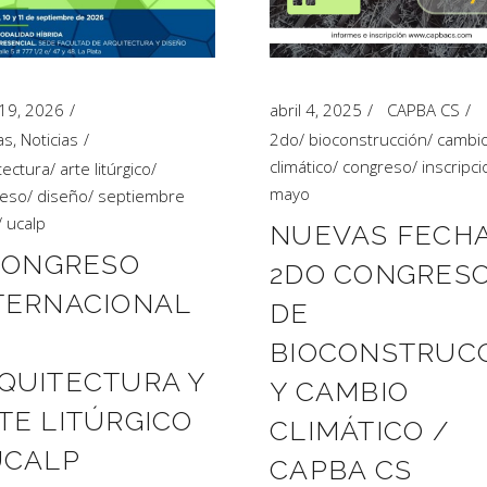
 19, 2026
abril 4, 2025
CAPBA CS
as
,
Noticias
2do
/
bioconstrucción
/
cambi
climático
/
congreso
/
inscripc
tectura
/
arte litúrgico
/
mayo
reso
/
diseño
/
septiembre
/
ucalp
NUEVAS FECH
 CONGRESO
2DO CONGRES
TERNACIONAL
DE
BIOCONSTRUC
QUITECTURA Y
Y CAMBIO
TE LITÚRGICO
CLIMÁTICO /
UCALP
CAPBA CS