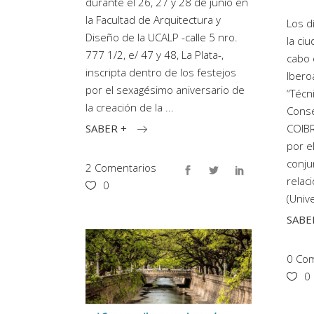
durante el 26, 27 y 28 de junio en
la Facultad de Arquitectura y
Los d
Diseño de la UCALP -calle 5 nro.
la ciu
777 1/2, e/ 47 y 48, La Plata-,
cabo 
inscripta dentro de los festejos
Ibero
por el sexagésimo aniversario de
“Técn
la creación de la
Conse
SABER +
COIBR
por e
conju
2 Comentarios
relac
0
(Univ
SABE
0 Com
0