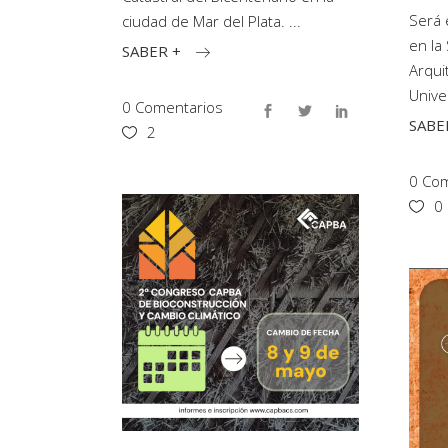
Será 
ciudad de Mar del Plata.
en la
SABER +
Arqui
Unive
0 Comentarios
SABE
2
0 Com
0