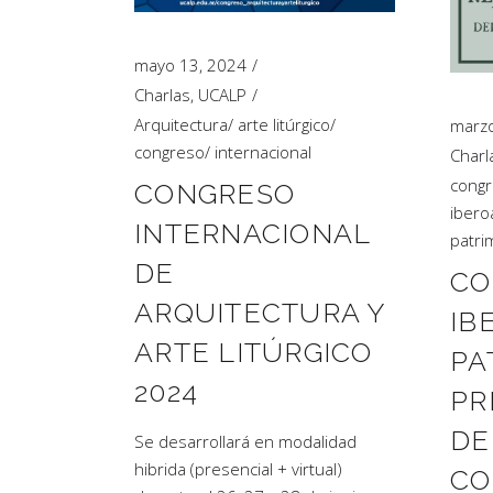
mayo 13, 2024
Charlas
,
UCALP
Arquitectura
/
arte litúrgico
/
marzo
congreso
/
internacional
Charl
cong
CONGRESO
ibero
INTERNACIONAL
patri
DE
CO
ARQUITECTURA Y
IB
ARTE LITÚRGICO
PA
2024
PR
DE
Se desarrollará en modalidad
hibrida (presencial + virtual)
CO