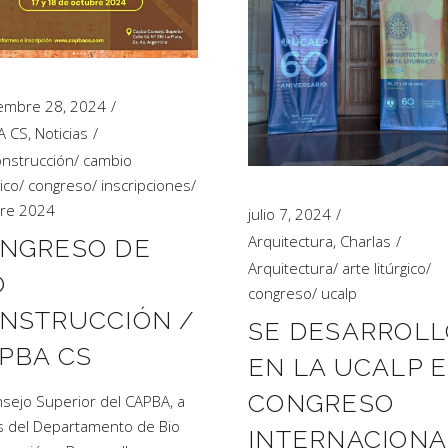
embre 28, 2024
A CS
,
Noticias
onstrucción
/
cambio
ico
/
congreso
/
inscripciones
/
bre 2024
julio 7, 2024
Arquitectura
,
Charlas
NGRESO DE
Arquitectura
/
arte litúrgico
/
O
congreso
/
ucalp
NSTRUCCIÓN /
SE DESARROLL
PBA CS
EN LA UCALP E
CONGRESO
nsejo Superior del CAPBA, a
s del Departamento de Bio
INTERNACIONA