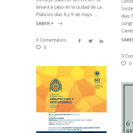
Const
llevará a cabo en la ciudad de La
Soste
Plata los días 8 y 9 de mayo.
días 
congr
SABER +
Cambi
SABE
0 Comentarios
0
0 Com
0