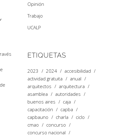
Opinión
Trabajo
/
UCALP
través
ETIQUETAS
de
2023
2024
accesibilidad
actividad gratuita
anual
 de
arquitectos
arquitectura
asamblea
autoridades
buenos aires
caja
capacitación
capba
capbauno
charla
ciclo
cmao
concurso
concurso nacional