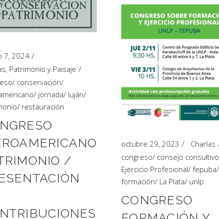
 7, 2024
as
,
Patrimonio y Paisaje
reso
/
conservación
/
americano
/
jornada
/
luján
/
monio
/
restauración
NGRESO
EROAMERICANO
octubre 29, 2023
Charlas
congreso
/
consejo consultivo
TRIMONIO /
Ejercicio Profesional
/
fepuba
/
ESENTACIÓN
formación
/
La Plata
/
unlp
CONGRESO
NTRIBUCIONES
FORMACIÓN Y