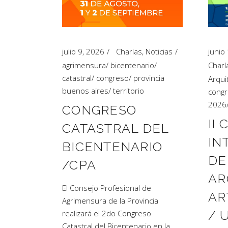
Artículos de Opinión
Actividades
julio 9, 2026
Charlas
,
Noticias
junio
agrimensura
/
bicentenario
/
Charl
catastral
/
congreso
/
provincia
Arqui
buenos aires
/
territorio
cong
2026
CONGRESO
II
CATASTRAL DEL
IN
BICENTENARIO
DE
/CPA
AR
El Consejo Profesional de
AR
Agrimensura de la Provincia
/ 
realizará el 2do Congreso
Catastral del Bicentenario en la