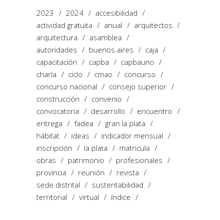
2023
2024
accesibilidad
actividad gratuita
anual
arquitectos
arquitectura
asamblea
autoridades
buenos aires
caja
capacitación
capba
capbauno
charla
ciclo
cmao
concurso
concurso nacional
consejo superior
construcción
convenio
convocatoria
desarrollo
encuentro
entrega
fadea
gran la plata
hábitat
ideas
indicador mensual
inscripción
la plata
matricula
obras
patrimonio
profesionales
provincia
reunión
revista
sede distrital
sustentabilidad
territorial
virtual
índice