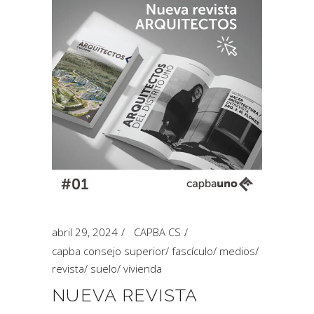
abril 29, 2024
CAPBA CS
capba consejo superior
/
fascículo
/
medios
/
revista
/
suelo
/
vivienda
NUEVA REVISTA