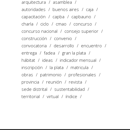
arquitectura
asamblea
autoridades
buenos aires
caja
capacitación
capba
capbauno
charla
ciclo
cmao
concurso
concurso nacional
consejo superior
construcción
convenio
convocatoria
desarrollo
encuentro
entrega
fadea
gran la plata
hábitat
ideas
indicador mensual
inscripción
la plata
matricula
obras
patrimonio
profesionales
provincia
reunión
revista
sede distrital
sustentabilidad
territorial
virtual
índice