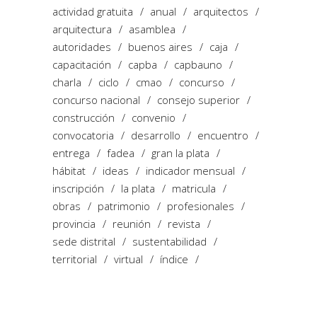
actividad gratuita
anual
arquitectos
arquitectura
asamblea
autoridades
buenos aires
caja
capacitación
capba
capbauno
charla
ciclo
cmao
concurso
concurso nacional
consejo superior
construcción
convenio
convocatoria
desarrollo
encuentro
entrega
fadea
gran la plata
hábitat
ideas
indicador mensual
inscripción
la plata
matricula
obras
patrimonio
profesionales
provincia
reunión
revista
sede distrital
sustentabilidad
territorial
virtual
índice