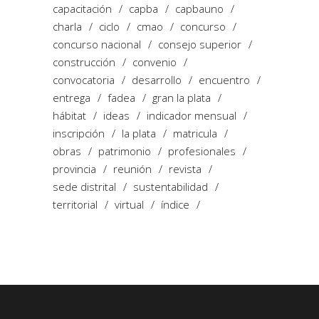
capacitación
capba
capbauno
charla
ciclo
cmao
concurso
concurso nacional
consejo superior
construcción
convenio
convocatoria
desarrollo
encuentro
entrega
fadea
gran la plata
hábitat
ideas
indicador mensual
inscripción
la plata
matricula
obras
patrimonio
profesionales
provincia
reunión
revista
sede distrital
sustentabilidad
territorial
virtual
índice