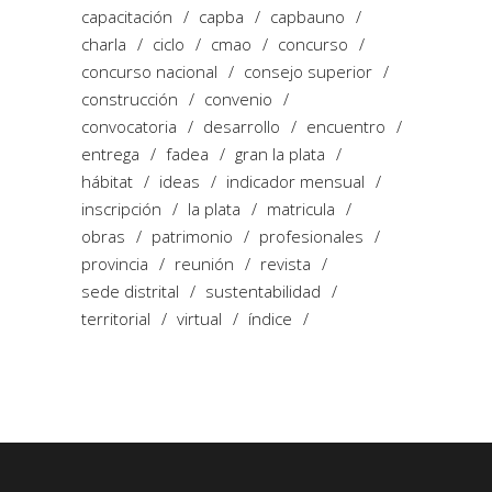
capacitación
capba
capbauno
charla
ciclo
cmao
concurso
concurso nacional
consejo superior
construcción
convenio
convocatoria
desarrollo
encuentro
entrega
fadea
gran la plata
hábitat
ideas
indicador mensual
inscripción
la plata
matricula
obras
patrimonio
profesionales
provincia
reunión
revista
sede distrital
sustentabilidad
territorial
virtual
índice