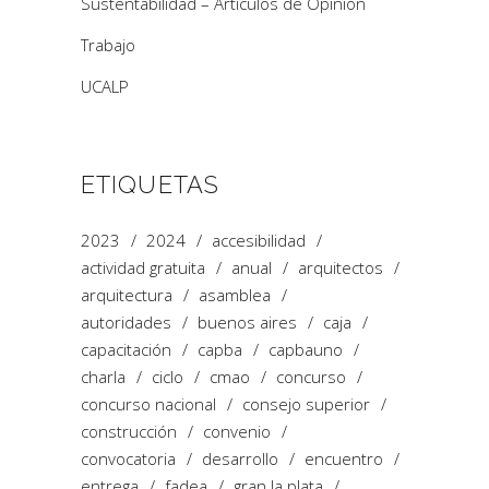
Sustentabilidad – Artículos de Opinión
Trabajo
UCALP
ETIQUETAS
2023
2024
accesibilidad
actividad gratuita
anual
arquitectos
arquitectura
asamblea
autoridades
buenos aires
caja
capacitación
capba
capbauno
charla
ciclo
cmao
concurso
concurso nacional
consejo superior
construcción
convenio
convocatoria
desarrollo
encuentro
entrega
fadea
gran la plata