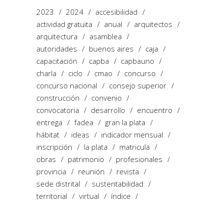
2023
2024
accesibilidad
actividad gratuita
anual
arquitectos
arquitectura
asamblea
autoridades
buenos aires
caja
capacitación
capba
capbauno
charla
ciclo
cmao
concurso
concurso nacional
consejo superior
construcción
convenio
convocatoria
desarrollo
encuentro
entrega
fadea
gran la plata
hábitat
ideas
indicador mensual
inscripción
la plata
matricula
obras
patrimonio
profesionales
provincia
reunión
revista
sede distrital
sustentabilidad
territorial
virtual
índice