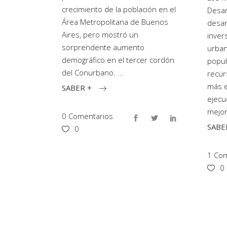
crecimiento de la población en el
Desar
Área Metropolitana de Buenos
desar
Aires, pero mostró un
inver
sorprendente aumento
urban
demográfico en el tercer cordón
popul
del Conurbano.
recur
más ef
SABER +
ejecu
mejo
0 Comentarios
SABE
0
1 Co
0