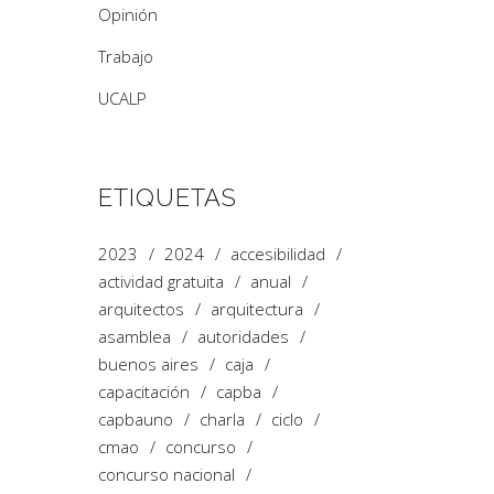
Opinión
Trabajo
UCALP
ETIQUETAS
2023
2024
accesibilidad
actividad gratuita
anual
arquitectos
arquitectura
asamblea
autoridades
buenos aires
caja
capacitación
capba
capbauno
charla
ciclo
cmao
concurso
concurso nacional