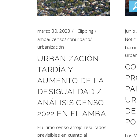
Artículos de Opinión
Actividades
marzo 30, 2023
Clipping
junio
amba
/
censo
/
conurbano
/
Notic
urbanización
barri
urban
URBANIZACIÓN
CO
TARDÍA Y
PR
AUMENTO DE LA
PA
DESIGUALDAD /
UR
ANÁLISIS CENSO
DE
2022 EN EL AMBA
PO
El último censo arrojó resultados
previsibles en cuanto al
Los M