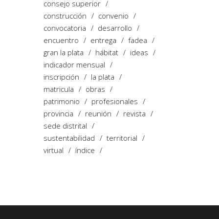
consejo superior
construcción
convenio
convocatoria
desarrollo
encuentro
entrega
fadea
gran la plata
hábitat
ideas
indicador mensual
inscripción
la plata
matricula
obras
patrimonio
profesionales
provincia
reunión
revista
sede distrital
sustentabilidad
territorial
virtual
índice