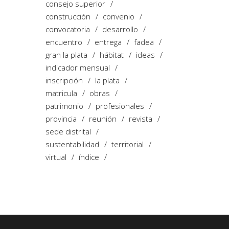
consejo superior
construcción
convenio
convocatoria
desarrollo
encuentro
entrega
fadea
gran la plata
hábitat
ideas
indicador mensual
inscripción
la plata
matricula
obras
patrimonio
profesionales
provincia
reunión
revista
sede distrital
sustentabilidad
territorial
virtual
índice