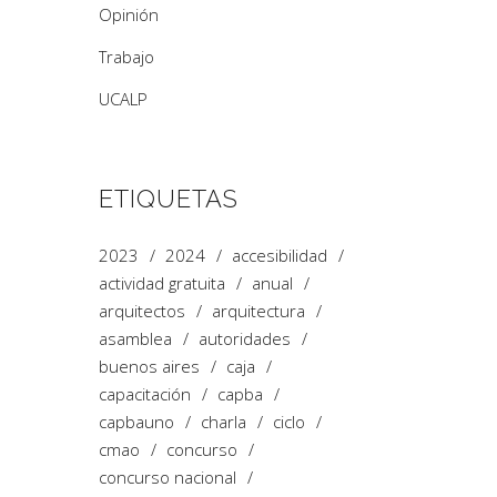
Opinión
Trabajo
UCALP
ETIQUETAS
2023
2024
accesibilidad
actividad gratuita
anual
arquitectos
arquitectura
asamblea
autoridades
buenos aires
caja
capacitación
capba
capbauno
charla
ciclo
cmao
concurso
concurso nacional