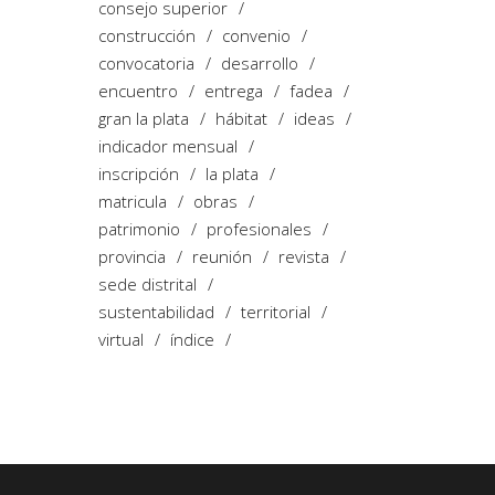
consejo superior
construcción
convenio
convocatoria
desarrollo
encuentro
entrega
fadea
gran la plata
hábitat
ideas
indicador mensual
inscripción
la plata
matricula
obras
patrimonio
profesionales
provincia
reunión
revista
sede distrital
sustentabilidad
territorial
virtual
índice