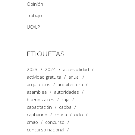
Opinión
Trabajo
UCALP
ETIQUETAS
2023
2024
accesibilidad
actividad gratuita
anual
arquitectos
arquitectura
asamblea
autoridades
buenos aires
caja
capacitación
capba
capbauno
charla
ciclo
cmao
concurso
concurso nacional