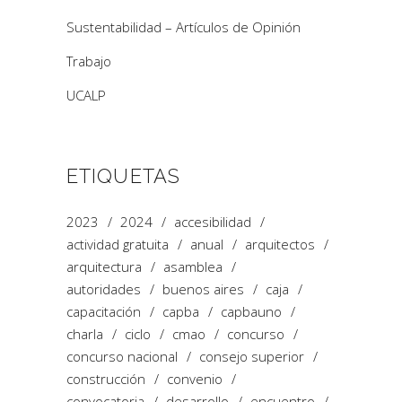
Sustentabilidad – Artículos de Opinión
Trabajo
UCALP
ETIQUETAS
2023
2024
accesibilidad
actividad gratuita
anual
arquitectos
arquitectura
asamblea
autoridades
buenos aires
caja
capacitación
capba
capbauno
charla
ciclo
cmao
concurso
concurso nacional
consejo superior
construcción
convenio
convocatoria
desarrollo
encuentro