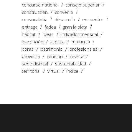
concurso nacional
consejo superior
construcción
convenio
convocatoria
desarrollo
encuentro
entrega
fadea
gran la plata
hábitat
ideas
indicador mensual
inscripción
la plata
matricula
obras
patrimonio
profesionales
provincia
reunión
revista
sede distrital
sustentabilidad
territorial
virtual
índice