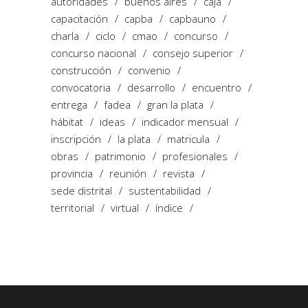
autoridades
buenos aires
caja
capacitación
capba
capbauno
charla
ciclo
cmao
concurso
concurso nacional
consejo superior
construcción
convenio
convocatoria
desarrollo
encuentro
entrega
fadea
gran la plata
hábitat
ideas
indicador mensual
inscripción
la plata
matricula
obras
patrimonio
profesionales
provincia
reunión
revista
sede distrital
sustentabilidad
territorial
virtual
índice