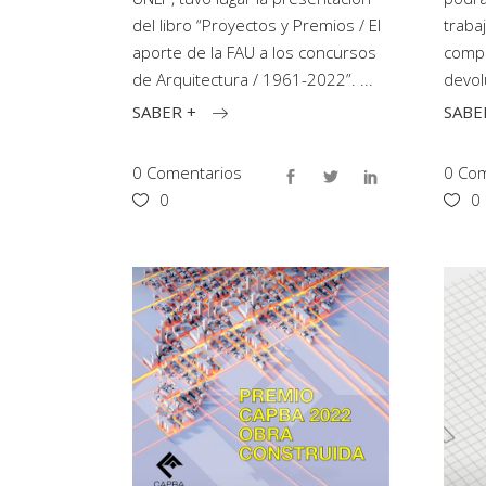
del libro “Proyectos y Premios / El
traba
aporte de la FAU a los concursos
compa
de Arquitectura / 1961-2022”.
devol
SABER +
SABE
0 Comentarios
0 Com
0
0