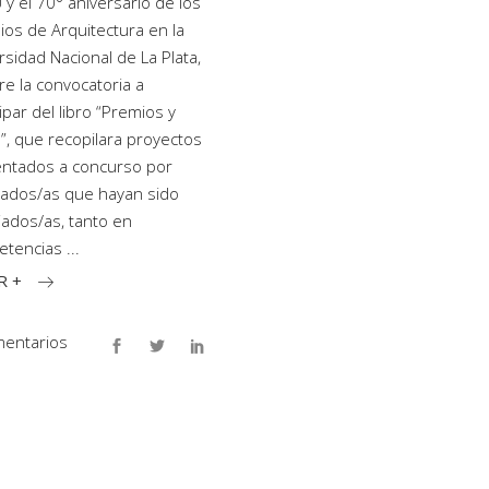
U y el 70° aniversario de los
ios de Arquitectura en la
rsidad Nacional de La Plata,
re la convocatoria a
ipar del libro “Premios y
”, que recopilara proyectos
ntados a concurso por
ados/as que hayan sido
ados/as, tanto en
etencias
R +
entarios