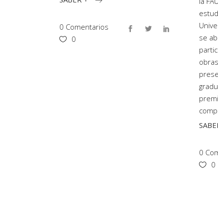
la FA
estud
Unive
0 Comentarios
se ab
0
partic
obras
prese
gradu
premi
comp
SABE
0 Com
0