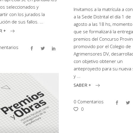
jos seleccionados y
Invitamos a la matrícula a con
rtir con los jurados la
a la Sede Distrital el día 1 de
ución de sus fallos.
agosto a las 18 hs, momento
R +
que se formalizará la entreg
premios del Concurso Provinc
promovido por el Colegio de
entarios
Agrimensores DV, desarrolla
con objetivo obtener un
anteproyecto para su nueva
y
SABER +
0 Comentarios
0