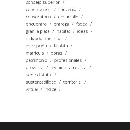
consejo superior
construcción
convenio
convocatoria
desarrollo
encuentro
entrega
fadea
gran la plata
hábitat
ideas
indicador mensual
inscripción
la plata
matricula
obras
patrimonio
profesionales
provincia
reunión
revista
sede distrital
sustentabilidad
territorial
virtual
índice