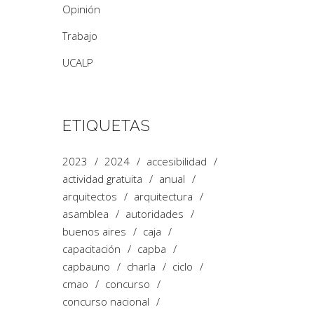
Opinión
Trabajo
UCALP
ETIQUETAS
2023
2024
accesibilidad
actividad gratuita
anual
arquitectos
arquitectura
asamblea
autoridades
buenos aires
caja
capacitación
capba
capbauno
charla
ciclo
cmao
concurso
concurso nacional