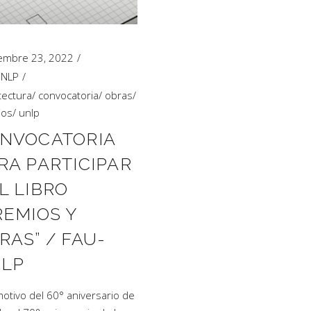
embre 23, 2022
UNLP
tectura
/
convocatoria
/
obras
/
ios
/
unlp
NVOCATORIA
RA PARTICIPAR
L LIBRO
REMIOS Y
RAS” / FAU-
LP
otivo del 60° aniversario de