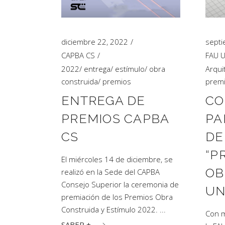
diciembre 22, 2022
septi
CAPBA CS
FAU 
2022
/
entrega
/
estímulo
/
obra
Arqui
construida
/
premios
prem
ENTREGA DE
CO
PREMIOS CAPBA
PA
CS
DE
“P
El miércoles 14 de diciembre, se
OB
realizó en la Sede del CAPBA
Consejo Superior la ceremonia de
UN
premiación de los Premios Obra
Construida y Estímulo 2022.
Con m
SABER +