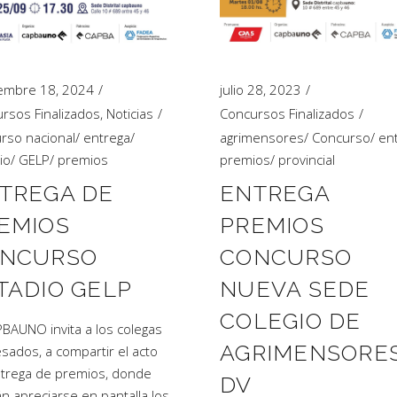
embre 18, 2024
julio 28, 2023
rsos Finalizados
,
Noticias
Concursos Finalizados
rso nacional
/
entrega
/
agrimensores
/
Concurso
/
en
io
/
GELP
/
premios
premios
/
provincial
TREGA DE
ENTREGA
EMIOS
PREMIOS
NCURSO
CONCURSO
TADIO GELP
NUEVA SEDE
COLEGIO DE
PBAUNO invita a los colegas
AGRIMENSORE
esados, a compartir el acto
trega de premios, donde
DV
n apreciarse en pantalla los