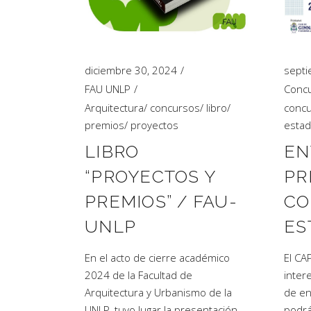
Artículos de Opinión
Actividades
diciembre 30, 2024
septi
FAU UNLP
Concu
Arquitectura
/
concursos
/
libro
/
concu
premios
/
proyectos
estad
LIBRO
EN
“PROYECTOS Y
PR
PREMIOS” / FAU-
CO
UNLP
ES
En el acto de cierre académico
El CA
2024 de la Facultad de
inter
Arquitectura y Urbanismo de la
de en
UNLP, tuvo lugar la presentación
podrá