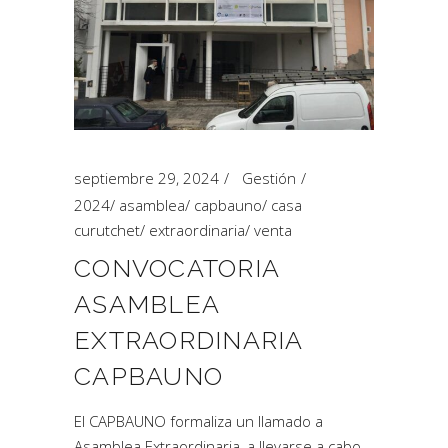
septiembre 29, 2024
Gestión
2024
/
asamblea
/
capbauno
/
casa
curutchet
/
extraordinaria
/
venta
CONVOCATORIA
ASAMBLEA
EXTRAORDINARIA
CAPBAUNO
El CAPBAUNO formaliza un llamado a
Asamblea Extraordinaria, a llevarse a cabo