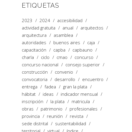
ETIQUETAS
2023
2024
accesibilidad
actividad gratuita
anual
arquitectos
arquitectura
asamblea
autoridades
buenos aires
caja
capacitación
capba
capbauno
charla
ciclo
cmao
concurso
concurso nacional
consejo superior
construcción
convenio
convocatoria
desarrollo
encuentro
entrega
fadea
gran la plata
hábitat
ideas
indicador mensual
inscripción
la plata
matricula
obras
patrimonio
profesionales
provincia
reunión
revista
sede distrital
sustentabilidad
territorial
virtual
índice