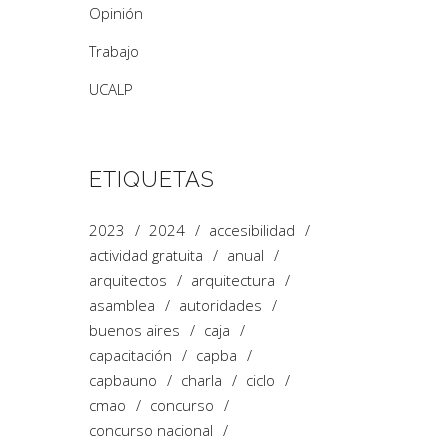
Opinión
Trabajo
UCALP
ETIQUETAS
2023
2024
accesibilidad
actividad gratuita
anual
arquitectos
arquitectura
asamblea
autoridades
buenos aires
caja
capacitación
capba
capbauno
charla
ciclo
cmao
concurso
concurso nacional