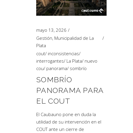
Artículos de Opinión
Actividades
mayo 13, 2026
Gestión
,
Municipalidad de La
Plata
cout
/
inconsistencias
/
interrogantes
/
La Plata
/
nuevo
cou
/
panorama
/
sombrío
SOMBRÍO
PANORAMA PARA
EL COUT
El Caubauno pone en duda la
utilidad de su intervención en el
COUT ante un cierre de