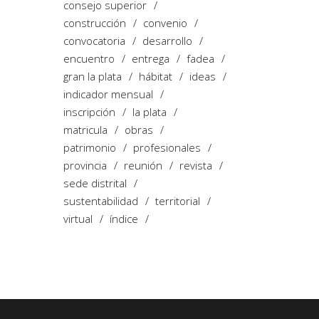
consejo superior
construcción
convenio
convocatoria
desarrollo
encuentro
entrega
fadea
gran la plata
hábitat
ideas
indicador mensual
inscripción
la plata
matricula
obras
patrimonio
profesionales
provincia
reunión
revista
sede distrital
sustentabilidad
territorial
virtual
índice