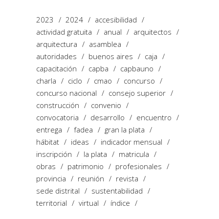
2023
2024
accesibilidad
actividad gratuita
anual
arquitectos
arquitectura
asamblea
autoridades
buenos aires
caja
capacitación
capba
capbauno
charla
ciclo
cmao
concurso
concurso nacional
consejo superior
construcción
convenio
convocatoria
desarrollo
encuentro
entrega
fadea
gran la plata
hábitat
ideas
indicador mensual
inscripción
la plata
matricula
obras
patrimonio
profesionales
provincia
reunión
revista
sede distrital
sustentabilidad
territorial
virtual
índice