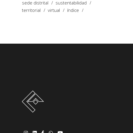
sede distrital
sustentabilidad
territorial
virtual
índice