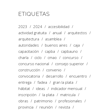
ETIQUETAS
2023
2024
accesibilidad
actividad gratuita
anual
arquitectos
arquitectura
asamblea
autoridades
buenos aires
caja
capacitación
capba
capbauno
charla
ciclo
cmao
concurso
concurso nacional
consejo superior
construcción
convenio
convocatoria
desarrollo
encuentro
entrega
fadea
gran la plata
hábitat
ideas
indicador mensual
inscripción
la plata
matricula
obras
patrimonio
profesionales
provincia
reunión
revista