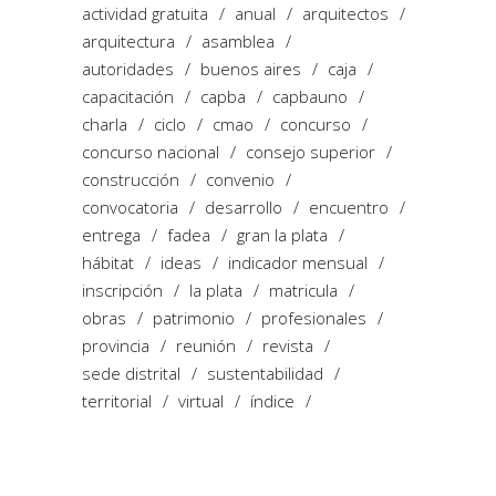
actividad gratuita
anual
arquitectos
arquitectura
asamblea
autoridades
buenos aires
caja
capacitación
capba
capbauno
charla
ciclo
cmao
concurso
concurso nacional
consejo superior
construcción
convenio
convocatoria
desarrollo
encuentro
entrega
fadea
gran la plata
hábitat
ideas
indicador mensual
inscripción
la plata
matricula
obras
patrimonio
profesionales
provincia
reunión
revista
sede distrital
sustentabilidad
territorial
virtual
índice