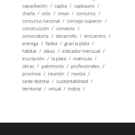
capacitación
capba
capbauno
charla
ciclo
cmao
concurso
concurso nacional
consejo superior
construcción
convenio
convocatoria
desarrollo
encuentro
entrega
fadea
gran la plata
hábitat
ideas
indicador mensual
inscripción
la plata
matricula
obras
patrimonio
profesionales
provincia
reunión
revista
sede distrital
sustentabilidad
territorial
virtual
índice