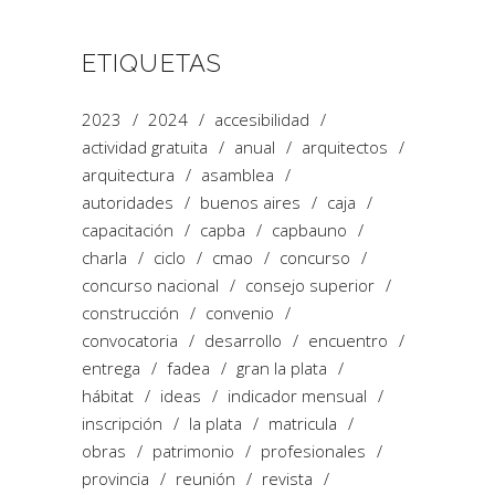
ETIQUETAS
2023
2024
accesibilidad
actividad gratuita
anual
arquitectos
arquitectura
asamblea
autoridades
buenos aires
caja
capacitación
capba
capbauno
charla
ciclo
cmao
concurso
concurso nacional
consejo superior
construcción
convenio
convocatoria
desarrollo
encuentro
entrega
fadea
gran la plata
hábitat
ideas
indicador mensual
inscripción
la plata
matricula
obras
patrimonio
profesionales
provincia
reunión
revista