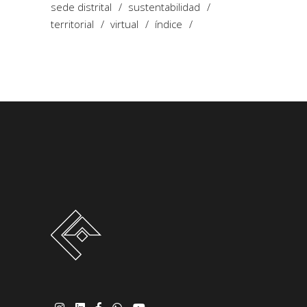
sede distrital
sustentabilidad
territorial
virtual
índice