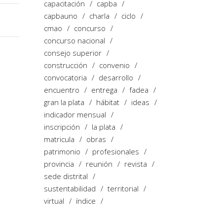
capacitación
capba
capbauno
charla
ciclo
cmao
concurso
concurso nacional
consejo superior
construcción
convenio
convocatoria
desarrollo
encuentro
entrega
fadea
gran la plata
hábitat
ideas
indicador mensual
inscripción
la plata
matricula
obras
patrimonio
profesionales
provincia
reunión
revista
sede distrital
sustentabilidad
territorial
virtual
índice