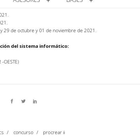
021.
021.
8 y 29 de octubre y 01 de noviembre de 2021.
ión del sistema informático:
 -OESTE)
cs
/
concurso
/
procrear ii