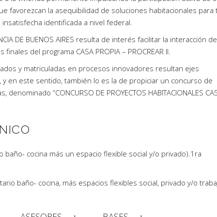
ue favorezcan la asequibilidad de soluciones habitacionales para
nsatisfecha identificada a nivel federal.
A DE BUENOS AIRES resulta de interés facilitar la interacción d
ios finales del programa CASA PROPIA – PROCREAR II.
culados y matriculadas en procesos innovadores resultan ejes
 y en este sentido, también lo es la de propiciar un concurso de
iendas, denominado “CONCURSO DE PROYECTOS HABITACIONALES CA
NICO
o baño- cocina más un espacio flexible social y/o privado).1ra
ario baño- cocina, más espacios flexibles social, privado y/o traba
ASESORES
BASES