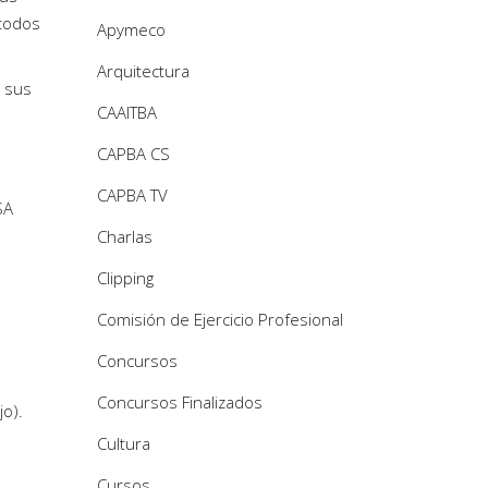
 todos
Apymeco
Arquitectura
e sus
CAAITBA
CAPBA CS
CAPBA TV
SA
Charlas
Clipping
Comisión de Ejercicio Profesional
Concursos
Concursos Finalizados
jo).
Cultura
Cursos