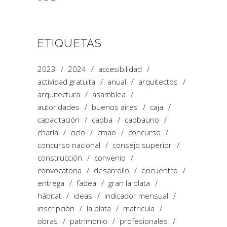
ETIQUETAS
2023
2024
accesibilidad
actividad gratuita
anual
arquitectos
arquitectura
asamblea
autoridades
buenos aires
caja
capacitación
capba
capbauno
charla
ciclo
cmao
concurso
concurso nacional
consejo superior
construcción
convenio
convocatoria
desarrollo
encuentro
entrega
fadea
gran la plata
hábitat
ideas
indicador mensual
inscripción
la plata
matricula
obras
patrimonio
profesionales