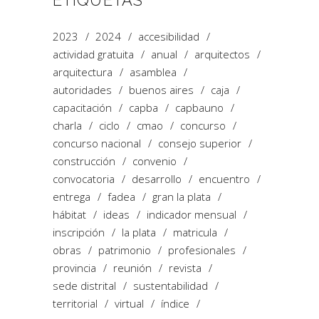
ETIQUETAS
2023
2024
accesibilidad
actividad gratuita
anual
arquitectos
arquitectura
asamblea
autoridades
buenos aires
caja
capacitación
capba
capbauno
charla
ciclo
cmao
concurso
concurso nacional
consejo superior
construcción
convenio
convocatoria
desarrollo
encuentro
entrega
fadea
gran la plata
hábitat
ideas
indicador mensual
inscripción
la plata
matricula
obras
patrimonio
profesionales
provincia
reunión
revista
sede distrital
sustentabilidad
territorial
virtual
índice