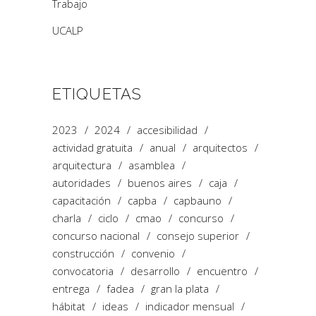
Trabajo
UCALP
ETIQUETAS
2023
2024
accesibilidad
actividad gratuita
anual
arquitectos
arquitectura
asamblea
autoridades
buenos aires
caja
capacitación
capba
capbauno
charla
ciclo
cmao
concurso
concurso nacional
consejo superior
construcción
convenio
convocatoria
desarrollo
encuentro
entrega
fadea
gran la plata
hábitat
ideas
indicador mensual