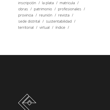
inscripción
la plata
matricula
obras
patrimonio
profesionales
provincia
reunión
revista
sede distrital
sustentabilidad
territorial
virtual
índice