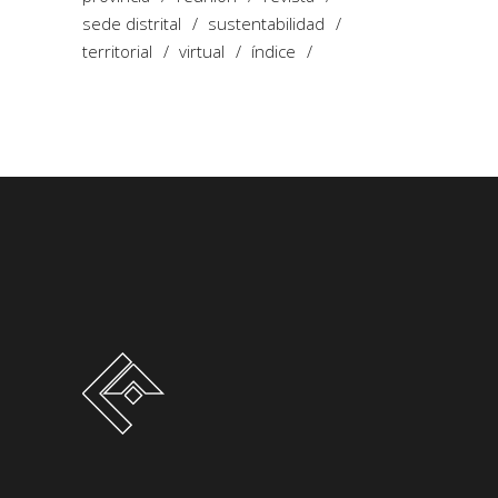
sede distrital
sustentabilidad
territorial
virtual
índice