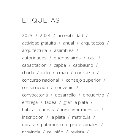
ETIQUETAS
2023
2024
accesibilidad
actividad gratuita
anual
arquitectos
arquitectura
asamblea
autoridades
buenos aires
caja
capacitación
capba
capbauno
charla
ciclo
cmao
concurso
concurso nacional
consejo superior
construcción
convenio
convocatoria
desarrollo
encuentro
entrega
fadea
gran la plata
hábitat
ideas
indicador mensual
inscripción
la plata
matricula
obras
patrimonio
profesionales
provincia
reunión
revista