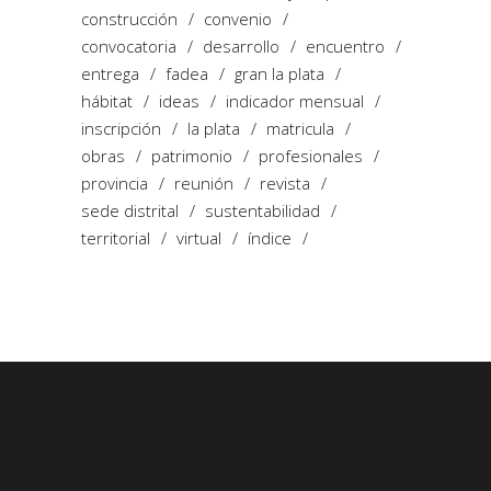
construcción
convenio
convocatoria
desarrollo
encuentro
entrega
fadea
gran la plata
hábitat
ideas
indicador mensual
inscripción
la plata
matricula
obras
patrimonio
profesionales
provincia
reunión
revista
sede distrital
sustentabilidad
territorial
virtual
índice