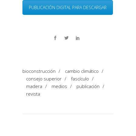
PUBLICACIÓN DIGITAL PARA DESCARGAR
bioconstrucción
/
cambio climático
/
consejo superior
/
fascículo
/
madera
/
medios
/
publicación
/
revista