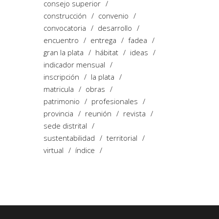
consejo superior
construcción
convenio
convocatoria
desarrollo
encuentro
entrega
fadea
gran la plata
hábitat
ideas
indicador mensual
inscripción
la plata
matricula
obras
patrimonio
profesionales
provincia
reunión
revista
sede distrital
sustentabilidad
territorial
virtual
índice