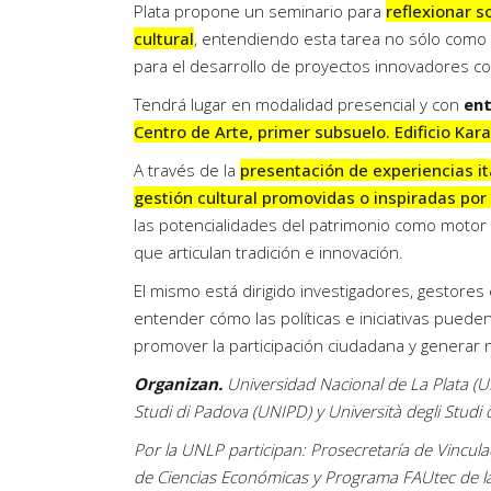
Plata propone un seminario para
reflexionar s
cultural
, entendiendo esta tarea no sólo como
para el desarrollo de proyectos innovadores co
Tendrá lugar en modalidad presencial y con
ent
Centro de Arte, primer subsuelo. Edificio Kara
A través de la
presentación de experiencias ita
gestión cultural promovidas o inspiradas po
las potencialidades del patrimonio como motor 
que articulan tradición e innovación.
El mismo está dirigido investigadores, gestores
entender cómo las políticas e iniciativas puede
promover la participación ciudadana y generar
Organizan.
Universidad Nacional de La Plata (UN
Studi di Padova (UNIPD) y Università degli Stud
Por la UNLP participan: Prosecretaría de Vinculac
de Ciencias Económicas y Programa FAUtec de la