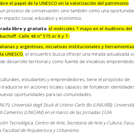
obre el papel de la UNESCO en la valorización del patrimonio
 un proceso de conservación, sino también como una oportunida
n impacto social, educativo y económico.
rada libre y gratuita
,
el miércoles 7 mayo en el Auditorio del
kachoff -Calle 48 nº 575 e/ 6 y 7-
.
lianas y argentinas, iniciativas institucionales y herramienta
r la UNESCO
, el encuentro busca ofrecer una mirada actualizada 
de desarrollo territorial y como fuente de iniciativas emprended
 culturales, estudiantes y emprendedores, tiene el propósito de
n traducirse en acciones locales capaces de fortalecer identidades
 nuevas oportunidades para las comunidades.
LP); Università degli Studi di Urbino Carlo Bo (UNIURB); Università
i di Camerino (UNICAM) en el marco de las Jornadas CUIA.
ión Tecnológica, Centro de Arte, Secretaría de Arte y Cultura, Facu
 Facultad de Arquitectura y Urbanismo.