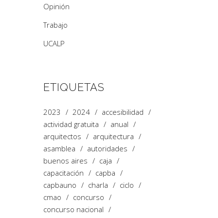
Opinión
Trabajo
UCALP
ETIQUETAS
2023
2024
accesibilidad
actividad gratuita
anual
arquitectos
arquitectura
asamblea
autoridades
buenos aires
caja
capacitación
capba
capbauno
charla
ciclo
cmao
concurso
concurso nacional