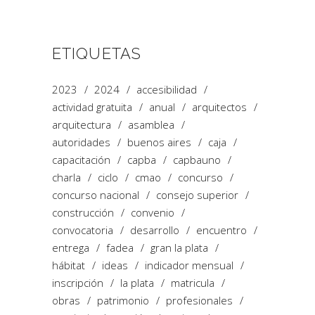
ETIQUETAS
2023
2024
accesibilidad
actividad gratuita
anual
arquitectos
arquitectura
asamblea
autoridades
buenos aires
caja
capacitación
capba
capbauno
charla
ciclo
cmao
concurso
concurso nacional
consejo superior
construcción
convenio
convocatoria
desarrollo
encuentro
entrega
fadea
gran la plata
hábitat
ideas
indicador mensual
inscripción
la plata
matricula
obras
patrimonio
profesionales