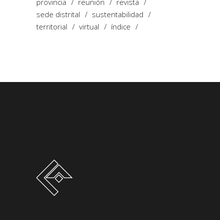
provincia
reunión
revista
sede distrital
sustentabilidad
territorial
virtual
índice