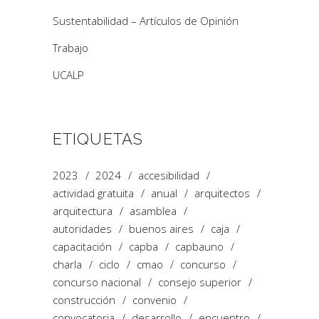
Sustentabilidad – Artículos de Opinión
Trabajo
UCALP
ETIQUETAS
2023
2024
accesibilidad
actividad gratuita
anual
arquitectos
arquitectura
asamblea
autoridades
buenos aires
caja
capacitación
capba
capbauno
charla
ciclo
cmao
concurso
concurso nacional
consejo superior
construcción
convenio
convocatoria
desarrollo
encuentro