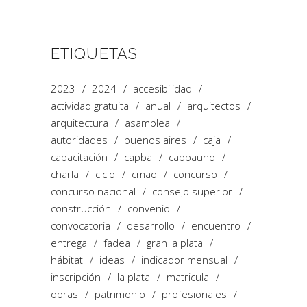
ETIQUETAS
2023
2024
accesibilidad
actividad gratuita
anual
arquitectos
arquitectura
asamblea
autoridades
buenos aires
caja
capacitación
capba
capbauno
charla
ciclo
cmao
concurso
concurso nacional
consejo superior
construcción
convenio
convocatoria
desarrollo
encuentro
entrega
fadea
gran la plata
hábitat
ideas
indicador mensual
inscripción
la plata
matricula
obras
patrimonio
profesionales