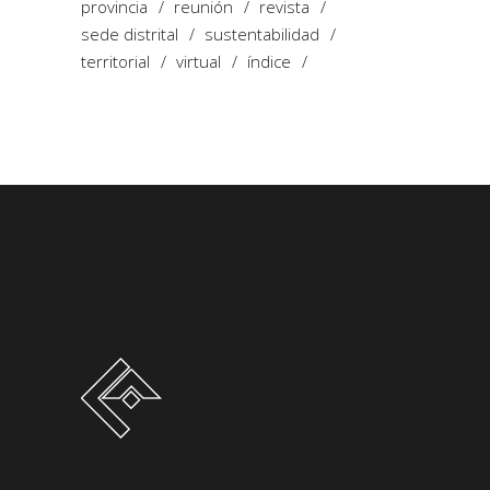
provincia
reunión
revista
sede distrital
sustentabilidad
territorial
virtual
índice