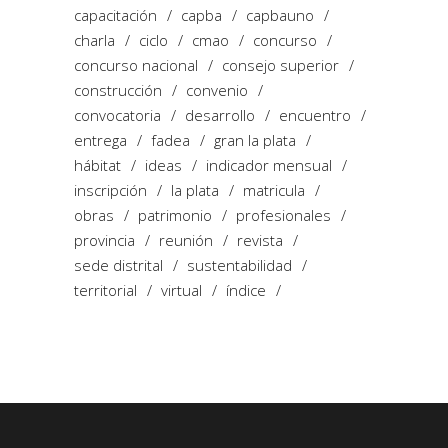
capacitación
capba
capbauno
charla
ciclo
cmao
concurso
concurso nacional
consejo superior
construcción
convenio
convocatoria
desarrollo
encuentro
entrega
fadea
gran la plata
hábitat
ideas
indicador mensual
inscripción
la plata
matricula
obras
patrimonio
profesionales
provincia
reunión
revista
sede distrital
sustentabilidad
territorial
virtual
índice