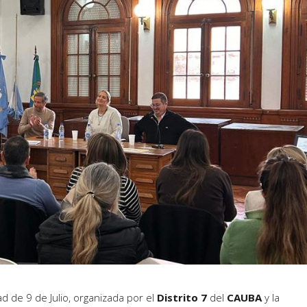
d de 9 de Julio, organizada por el
Distrito 7
del
CAUBA
y la