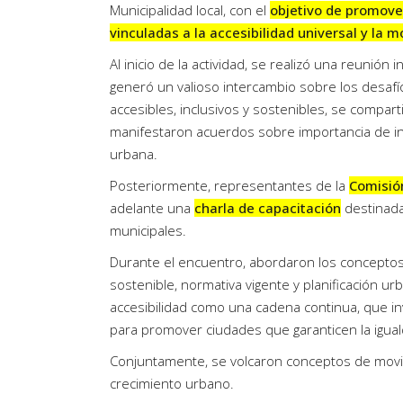
Municipalidad local, con el
objetivo de promover
vinculadas a la accesibilidad universal y la 
Al inicio de la actividad, se realizó una reunión 
generó un valioso intercambio sobre los desaf
accesibles, inclusivos y sostenibles, se compar
manifestaron acuerdos sobre importancia de inco
urbana.
Posteriormente, representantes de la
Comisió
adelante una
charla de capacitación
destinada
municipales.
Durante el encuentro, abordaron los conceptos 
sostenible, normativa vigente y planificación u
accesibilidad como una cadena continua, que invo
para promover ciudades que garanticen la igua
Conjuntamente, se volcaron conceptos de movil
crecimiento urbano.