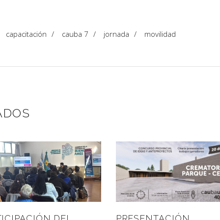
/
capacitación
/
cauba 7
/
jornada
/
movilidad
ADOS
PRESENTACIÓN
ICIPACIÓN DEL