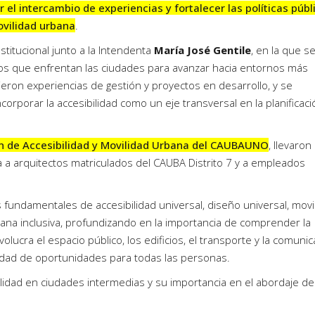
 el intercambio de experiencias y fortalecer las políticas públ
movilidad urbana
.
institucional junto a la Intendenta
María José Gentile
, en la que s
íos que enfrentan las ciudades para avanzar hacia entornos más
tieron experiencias de gestión y proyectos en desarrollo, y se
rporar la accesibilidad como un eje transversal en la planificaci
n de Accesibilidad y Movilidad Urbana del CAUBAUNO
, llevaron
 a arquitectos matriculados del CAUBA Distrito 7 y a empleados
fundamentales de accesibilidad universal, diseño universal, movi
rbana inclusiva, profundizando en la importancia de comprender la
lucra el espacio público, los edificios, el transporte y la comunic
ldad de oportunidades para todas las personas.
idad en ciudades intermedias y su importancia en el abordaje de