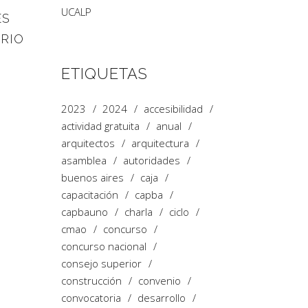
UCALP
ES
RIO
ETIQUETAS
2023
2024
accesibilidad
actividad gratuita
anual
arquitectos
arquitectura
asamblea
autoridades
buenos aires
caja
capacitación
capba
capbauno
charla
ciclo
cmao
concurso
concurso nacional
consejo superior
construcción
convenio
convocatoria
desarrollo