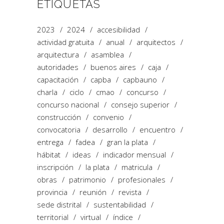
ETIQUETAS
2023
2024
accesibilidad
actividad gratuita
anual
arquitectos
arquitectura
asamblea
autoridades
buenos aires
caja
capacitación
capba
capbauno
charla
ciclo
cmao
concurso
concurso nacional
consejo superior
construcción
convenio
convocatoria
desarrollo
encuentro
entrega
fadea
gran la plata
hábitat
ideas
indicador mensual
inscripción
la plata
matricula
obras
patrimonio
profesionales
provincia
reunión
revista
sede distrital
sustentabilidad
territorial
virtual
índice