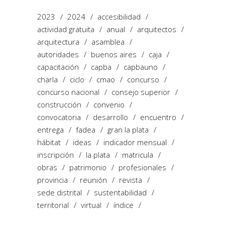
2023
2024
accesibilidad
actividad gratuita
anual
arquitectos
arquitectura
asamblea
autoridades
buenos aires
caja
capacitación
capba
capbauno
charla
ciclo
cmao
concurso
concurso nacional
consejo superior
construcción
convenio
convocatoria
desarrollo
encuentro
entrega
fadea
gran la plata
hábitat
ideas
indicador mensual
inscripción
la plata
matricula
obras
patrimonio
profesionales
provincia
reunión
revista
sede distrital
sustentabilidad
territorial
virtual
índice