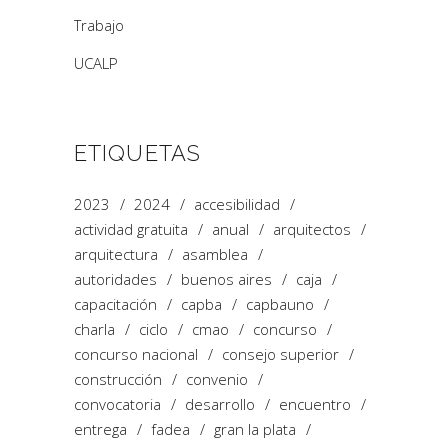
Trabajo
UCALP
ETIQUETAS
2023
2024
accesibilidad
actividad gratuita
anual
arquitectos
arquitectura
asamblea
autoridades
buenos aires
caja
capacitación
capba
capbauno
charla
ciclo
cmao
concurso
concurso nacional
consejo superior
construcción
convenio
convocatoria
desarrollo
encuentro
entrega
fadea
gran la plata