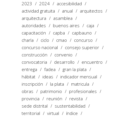
2023
2024
accesibilidad
actividad gratuita
anual
arquitectos
arquitectura
asamblea
autoridades
buenos aires
caja
capacitación
capba
capbauno
charla
ciclo
cmao
concurso
concurso nacional
consejo superior
construcción
convenio
convocatoria
desarrollo
encuentro
entrega
fadea
gran la plata
hábitat
ideas
indicador mensual
inscripción
la plata
matricula
obras
patrimonio
profesionales
provincia
reunión
revista
sede distrital
sustentabilidad
territorial
virtual
índice