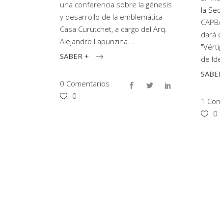
una conferencia sobre la génesis
la Se
y desarrollo de la emblemática
CAPBA
Casa Curutchet, a cargo del Arq.
dará 
Alejandro Lapunzina.
"Vért
SABER +
de Id
SABE
0 Comentarios
0
1 Co
0