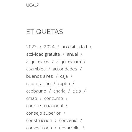
UCALP
ETIQUETAS
2023
2024
accesibilidad
actividad gratuita
anual
arquitectos
arquitectura
asamblea
autoridades
buenos aires
caja
capacitación
capba
capbauno
charla
ciclo
cmao
concurso
concurso nacional
consejo superior
construcción
convenio
convocatoria
desarrollo