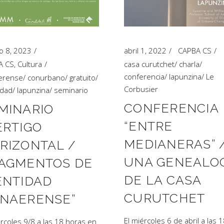
o 8, 2023
abril 1, 2022
CAPBA CS
A CS
,
Cultura
casa curutchet
/
charla
/
conferencia
/
lapunzina
/
Le
erense
/
conurbano
/
gratuito
/
Corbusier
idad
/
lapunzina
/
seminario
CONFERENCIA
MINARIO
“ENTRE
ÉRTIGO
MEDIANERAS” 
RIZONTAL /
UNA GENEALO
AGMENTOS DE
DE LA CASA
ENTIDAD
CURUTCHET
NAERENSE”
El miércoles 6 de abril a las 
ércoles 9/8 a las 18 horas en