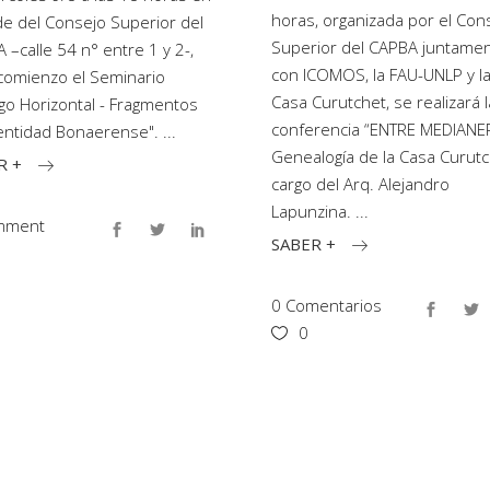
horas, organizada por el Con
de del Consejo Superior del
Superior del CAPBA juntame
 –calle 54 n° entre 1 y 2-,
con ICOMOS, la FAU-UNLP y l
comienzo el Seminario
Casa Curutchet, se realizará l
igo Horizontal - Fragmentos
conferencia “ENTRE MEDIANE
entidad Bonaerense".
Genealogía de la Casa Curutc
R +
cargo del Arq. Alejandro
Lapunzina.
mment
SABER +
0 Comentarios
0