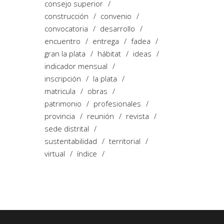
consejo superior
construcción
convenio
convocatoria
desarrollo
encuentro
entrega
fadea
gran la plata
hábitat
ideas
indicador mensual
inscripción
la plata
matricula
obras
patrimonio
profesionales
provincia
reunión
revista
sede distrital
sustentabilidad
territorial
virtual
índice