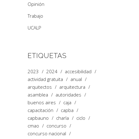
Opinión
Trabajo
UCALP
ETIQUETAS
2023
2024
accesibilidad
actividad gratuita
anual
arquitectos
arquitectura
asamblea
autoridades
buenos aires
caja
capacitación
capba
capbauno
charla
ciclo
cmao
concurso
concurso nacional