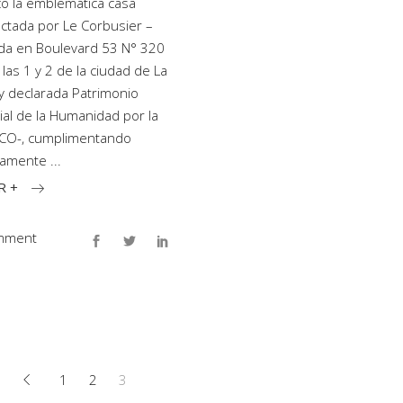
co la emblemática casa
ctada por Le Corbusier –
da en Boulevard 53 N° 320
 las 1 y 2 de la ciudad de La
 y declarada Patrimonio
al de la Humanidad por la
CO-, cumplimentando
ramente
R +
mment
1
2
3