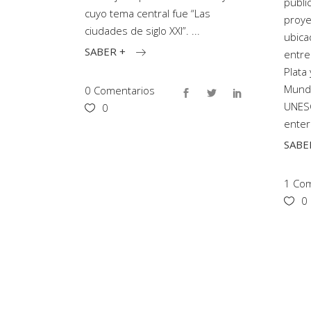
públi
cuyo tema central fue “Las
proye
ciudades de siglo XXI”.
ubica
SABER +
entre
Plata
Mundi
0 Comentarios
UNES
0
ente
SABE
1 Co
0