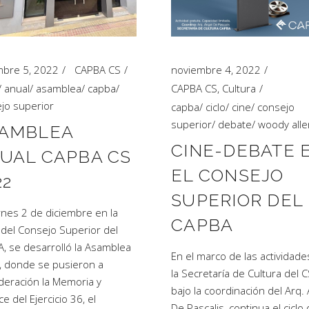
mbre 5, 2022
CAPBA CS
noviembre 4, 2022
/
anual
/
asamblea
/
capba
/
CAPBA CS
,
Cultura
jo superior
capba
/
ciclo
/
cine
/
consejo
superior
/
debate
/
woody alle
AMBLEA
CINE-DEBATE 
UAL CAPBA CS
EL CONSEJO
22
SUPERIOR DEL
ernes 2 de diciembre en la
CAPBA
del Consejo Superior del
, se desarrolló la Asamblea
En el marco de las actividade
, donde se pusieron a
la Secretaría de Cultura del C
deración la Memoria y
bajo la coordinación del Arq.
e del Ejercicio 36, el
De Pascalis, continua el ciclo