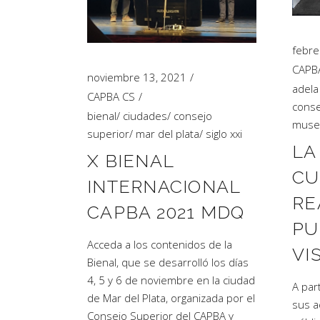
febre
CAPB
noviembre 13, 2021
adela
CAPBA CS
conse
bienal
/
ciudades
/
consejo
museo
superior
/
mar del plata
/
siglo xxi
LA
X BIENAL
CU
INTERNACIONAL
RE
CAPBA 2021 MDQ
PU
Acceda a los contenidos de la
VI
Bienal, que se desarrolló los días
4, 5 y 6 de noviembre en la ciudad
A par
de Mar del Plata, organizada por el
sus a
Consejo Superior del CAPBA y