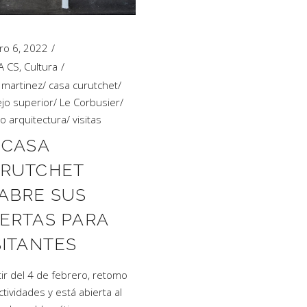
ro 6, 2022
A CS
,
Cultura
 martinez
/
casa curutchet
/
jo superior
/
Le Corbusier
/
 arquitectura
/
visitas
 CASA
RUTCHET
ABRE SUS
ERTAS PARA
SITANTES
tir del 4 de febrero, retomo
ctividades y está abierta al