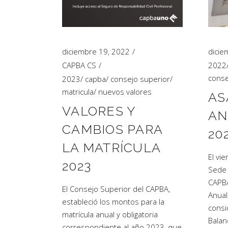
Artículos de Opinión
Actividades
diciembre 19, 2022
dicie
CAPBA CS
2022
conse
2023
/
capba
/
consejo superior
/
matricula
/
nuevos valores
AS
VALORES Y
AN
CAMBIOS PARA
20
LA MATRÍCULA
El vi
2023
Sede 
CAPBA
El Consejo Superior del CAPBA,
Anual
estableció los montos para la
consi
matrícula anual y obligatoria
Balanc
correspondiente al año 2023, que