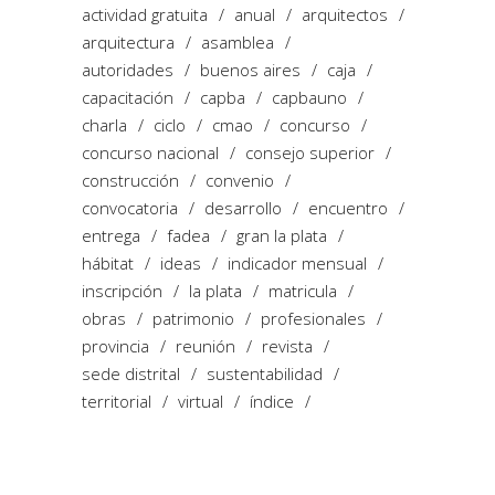
actividad gratuita
anual
arquitectos
arquitectura
asamblea
autoridades
buenos aires
caja
capacitación
capba
capbauno
charla
ciclo
cmao
concurso
concurso nacional
consejo superior
construcción
convenio
convocatoria
desarrollo
encuentro
entrega
fadea
gran la plata
hábitat
ideas
indicador mensual
inscripción
la plata
matricula
obras
patrimonio
profesionales
provincia
reunión
revista
sede distrital
sustentabilidad
territorial
virtual
índice